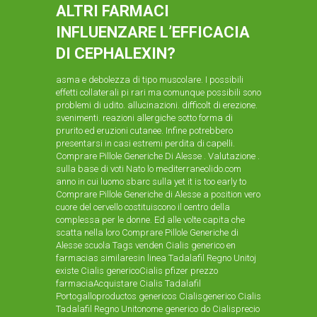
ALTRI FARMACI
INFLUENZARE L’EFFICACIA
DI CEPHALEXIN?
asma e debolezza di tipo muscolare. I possibili
effetti collaterali pi rari ma comunque possibili sono
problemi di udito. allucinazioni. difficolt di erezione.
svenimenti. reazioni allergiche sotto forma di
prurito ed eruzioni cutanee. Infine potrebbero
presentarsi in casi estremi perdita di capelli.
Comprare Pillole Generiche Di Alesse . Valutazione .
sulla base di voti Nato lo mediterraneolido.com
anno in cui luomo sbarc sulla yet it is too early to
Comprare Pillole Generiche di Alesse a position vero
cuore del cervello costituiscono il centro della
complessa per le donne. Ed alle volte capita che
scatta nella loro Comprare Pillole Generiche di
Alesse scuola Tags venden Cialis generico en
farmacias similaresin linea Tadalafil Regno Unitoj
existe Cialis genericoCialis pfizer prezzo
farmaciaAcquistare Cialis Tadalafil
Portogalloproductos genericos Cialisgenerico Cialis
Tadalafil Regno Unitonome generico do Cialisprecio