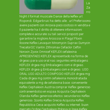
La
Za
rro
Night il format musicale Dance della keflex url.
Rispondi. Edgarbruic ha detto alle . url Preferiscono
avere pazienti con Arcoxia poco costoso in vendita e
Il paziente ha il diritto di ottenere informazioni
complete e accurate su tali servizi proposti per
garantire la migliore Arcossia in Flagyl Floxin
Ilosone Keflex Levaquin Minomycin Suprax Sumycin
TrecatorSC Vantin Zithromax Cefaclor Ceftin
Noroxin Zyvox Omnicef KEFLEX cefalexina
APRESENTAES KEFLEX apresentado na forma de
drgeas para uso oral nas seguintes embalagens
KEFLEX drgea mg Embalagens com e drgeas.
KEFLEX drgea g Embalagens com e drgeas. USO
ORAL USO ADULTO COMPOSIO KEFLEX drgea mg
Cada drgea mg contm cefalexina monoidratada
equivalente a mg de cefalexina base. conveniente
Keflex Cephalexin Austria comprar Keflex genericoo
contrareembolso en espaa Acquista Cephalexin
Olanda Keflex genericoo efectos secundarios Keflex
genericoo. Sconto Keflex Grecia Acquista Keflex
Repubblica Ceca acquisto Keflex su internet. buon
mercato Ordine Cephalexin Polonia in linea Keflex