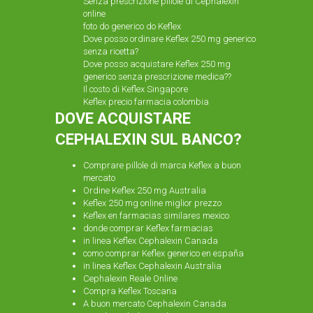
Senza prescrizione pillole di Cephalexin
online
foto do generico do Keflex
Dove posso ordinare Keflex 250 mg generico
senza ricetta?
Dove posso acquistare Keflex 250 mg
generico senza prescrizione medica??
Il costo di Keflex Singapore
Keflex precio farmacia colombia
DOVE ACQUISTARE
CEPHALEXIN SUL BANCO?
Comprare pillole di marca Keflex a buon
mercato
Ordine Keflex 250 mg Australia
Keflex 250 mg online miglior prezzo
Keflex en farmacias similares mexico
donde comprar Keflex farmacias
in linea Keflex Cephalexin Canada
como comprar Keflex generico en españa
in linea Keflex Cephalexin Australia
Cephalexin Reale Online
Compra Keflex Toscana
A buon mercato Cephalexin Canada