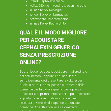
Prendi Cephalexin online
Keflex 250 mg in vendita a buon mercato
in linea Keflex Norvegia
venden Keflex en farmacias
Keflex venta libre farmacias
in linea Keflex Regno Unito
QUAL È IL MODO MIGLIORE
PER ACQUISTARE
CEPHALEXIN GENERICO
SENZA PRESCRIZIONE
ONLINE?
Se stai leggendo questo post perch hai ereditato
dei beni immobili oppure li hai acquisiti o
semplicemente devi presentare la voltura per
qualcun altro. Ti sarai posto sicuramente delle
domande cos la voltura quanto costa posso
presentarla in prima persona chi la pu presentare
al posto mio e dove quali sono i documenti
necessari. . Cercher di risponderti a queste
domande Cibalith s oral uses side effects