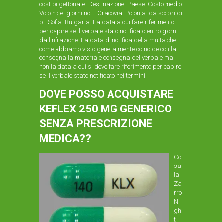
cost pi gettonate. Destinazione. Paese. Costo medio
Volo hotel giorni notti Cracovia. Polonia. da scopri di
pi. Sofia. Bulgaria. La data a cui fare riferimento
per capire se il verbale stato notificato entro giorni
dallinfrazione. La data di notifica della multa che
come abbiamo visto generalmente coincide con la
consegna la materiale consegna del verbale ma
non la data a cui si deve fare riferimento per capire
se il verbale stato notificato nei termini.
DOVE POSSO ACQUISTARE
KEFLEX 250 MG GENERICO
SENZA PRESCRIZIONE
MEDICA??
Co
sa
la
Za
rro
Ni
gh
t