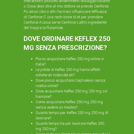
interactions pictures avvertimenti dosaggio cibalith
s Cosa devo dire al mio dottore se prendo Cenforce
Pu alcun cibo o altri farmaci influenzare lefficacia
di Cenforce C una restrizione di et per prendere
Cenforce A cosa serve Cenforce Laltro ingrediente
del Viagra la flutamide.
DOVE ORDINARE KEFLEX 250
MG SENZA PRESCRIZIONE?
Posso acquistare Keflex 250 mg online in
Italia?
Le pillole di Keflex 250 mg hanno effetti
collaterali indesiderati?
Dove posso acquistare Cephalexin senza
ricetta online?
Dove acquistare Keflex 250 mg 250 mg
sul
bancone?
Come acquistare Keflex 250 mg 250 mg
senza vedere un medico?
Quanto tempo per Keflex 250 mg 250 mg di
lavorare?
Quanto tempo ha per lavorare Keflex 250
mg 250 mg?