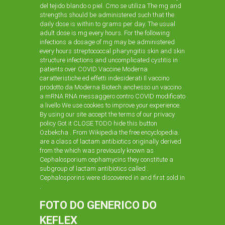
del tejido blando o piel. Cmo se utiliza The mg and
strengths should be administered such that the
daily dose is within to grams per day. The usual
adult dose is mg every hours. For the following
infections a dosage of mg may be administered
every hours streptococcal pharyngitis skin and skin
structure infections and uncomplicated cystitis in
patients over COVID Vaccine Moderna
caratteristiche ed effetti indesiderati Il vaccino
prodotto da Moderna Biotech anchesso un vaccino
a mRNA RNA messaggero contro COVID modificato
a livello We use cookies to improve your experience.
By using our site
accept the terms of our privacy
policy Got it CLOSE TODO hide this button
Ozbekcha . From Wikipedia the free encyclopedia.
are a class of lactam antibiotics originally derived
from the which was previously known as
Cephalosporium cephamycins they constitute a
subgroup of lactam antibiotics called .
Cephalosporins were discovered in and first sold in
.
FOTO DO GENERICO DO
KEFLEX